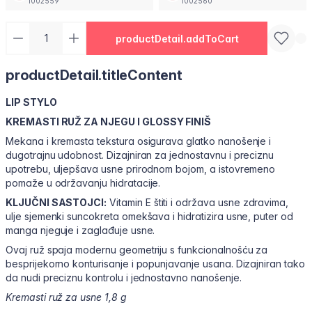
1002559
1002560
productDetail.addToCart
productDetail.titleContent
LIP STYLO
KREMASTI RUŽ ZA NJEGU I GLOSSY FINIŠ
Mekana i kremasta tekstura osigurava glatko nanošenje i
dugotrajnu udobnost. Dizajniran za jednostavnu i preciznu
upotrebu, uljepšava usne prirodnom bojom, a istovremeno
pomaže u održavanju hidratacije.
KLJUČNI SASTOJCI:
Vitamin E štiti i održava usne zdravima,
ulje sjemenki suncokreta omekšava i hidratizira usne, puter od
manga njeguje i zaglađuje usne.
Ovaj ruž spaja modernu geometriju s funkcionalnošću za
besprijekorno konturisanje i popunjavanje usana. Dizajniran tako
da nudi preciznu kontrolu i jednostavno nanošenje.
Kremasti ruž za usne 1,8 g