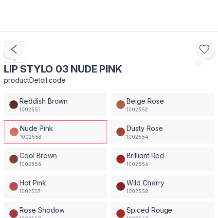
LIP STYLO 03 NUDE PINK
productDetail.code
Reddish Brown
Beige Rose
1002551
1002552
Nude Pink
Dusty Rose
1002553
1002554
Cool Brown
Brilliant Red
1002555
1002556
Hot Pink
Wild Cherry
1002557
1002558
Rose Shadow
Spiced Rouge