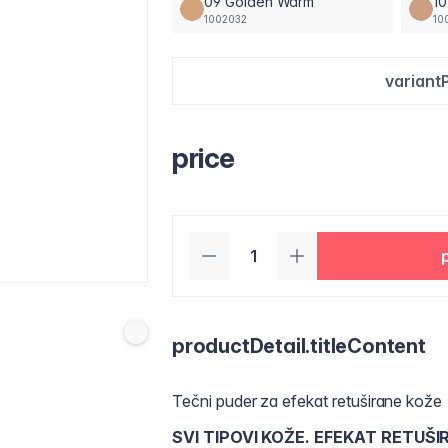
09 Golden Warm
10
1002032
10
variant
price
productDetail.titleContent
Tečni puder za efekat retuširane kože
SVI TIPOVI KOŽE. EFEKAT RETUŠ