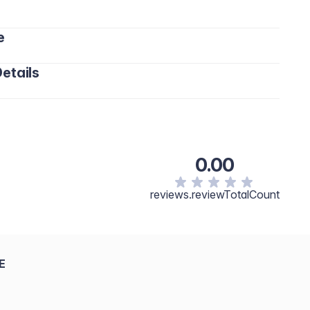
e
etails
0.00
reviews.reviewTotalCount
E