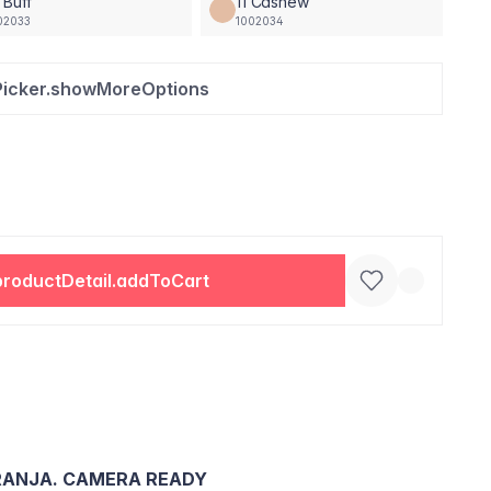
 Buff
11 Cashew
02033
1002034
Picker.showMoreOptions
productDetail.addToCart
IRANJA. CAMERA READY