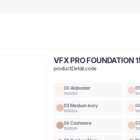
VFX PRO FOUNDATION 1
productDetail.code
00 Alabaster
01
1002023
10
03 Medium Ivory
04
1002026
10
06 Cashmere
0
1002029
10