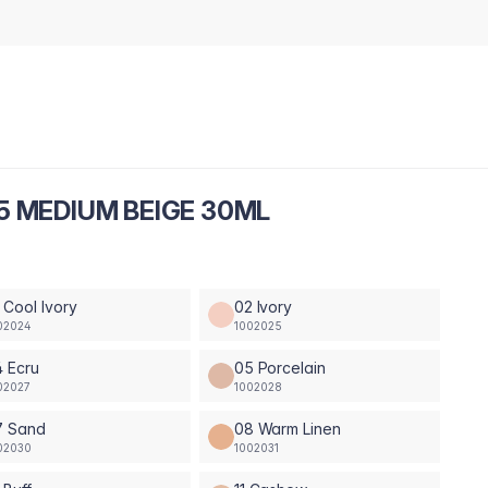
5 MEDIUM BEIGE 30ML
 Cool Ivory
02 Ivory
02024
1002025
 Ecru
05 Porcelain
02027
1002028
7 Sand
08 Warm Linen
02030
1002031