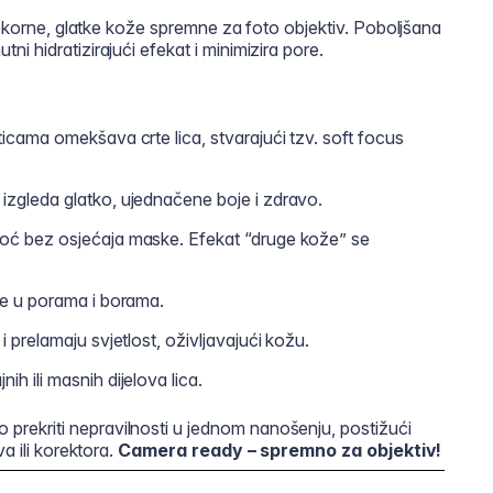
jekorne, glatke kože spremne za foto objektiv. Poboljšana
 hidratizirajući efekat i minimizira pore.
icama omekšava crte lica, stvarajući tzv. soft focus
 izgleda glatko, ujednačene boje i zdravo.
oć bez osjećaja maske. Efekat “druge kože” se
se u porama i borama.
i prelamaju svjetlost, oživljavajući kožu.
h ili masnih dijelova lica.
ekriti nepravilnosti u jednom nanošenju, postižući
a ili korektora.
Camera ready – spremno za objektiv!