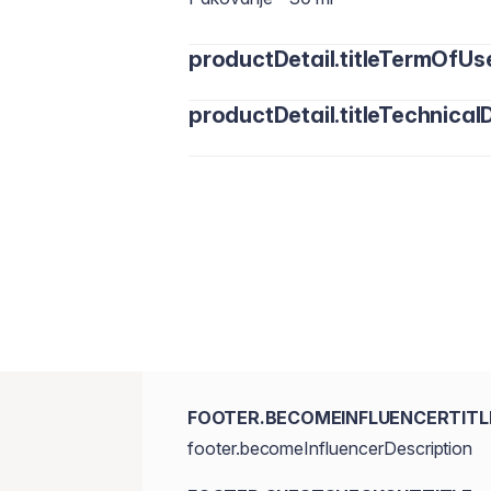
productDetail.titleTermOfUs
productDetail.titleTechnicalD
FOOTER.BECOMEINFLUENCERTITL
footer.becomeInfluencerDescription