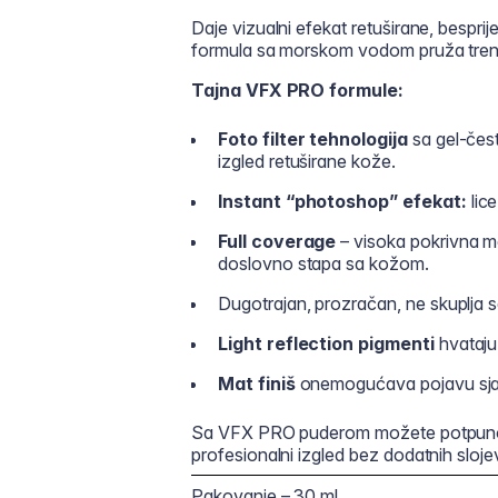
Daje vizualni efekat retuširane, bespri
formula sa morskom vodom pruža trenutni
Tajna VFX PRO formule:
Foto filter tehnologija
sa gel-čest
izgled retuširane kože.
Instant “photoshop” efekat:
lice
Full coverage
– visoka pokrivna m
doslovno stapa sa kožom.
Dugotrajan, prozračan, ne skuplja 
Light reflection pigmenti
hvataju 
Mat finiš
onemogućava pojavu sjajni
Sa VFX PRO puderom možete potpuno pr
profesionalni izgled bez dodatnih slojev
Pakovanje – 30 ml