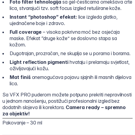
Foto filter tehnologija
sa gel-česticama omekšava crte
lica, stvarajući tzv. soft focus izgled retuširane kože.
Instant “photoshop” efekat:
lice izgleda glatko,
ujednačene boje i zdravo.
Full coverage
– visoka pokrivna moć bez osjećaja
maske. Efekat “druge kože” se doslovno stapa sa
kožom.
Dugotrajan, prozračan, ne skuplja se u porama i borama.
Light reflection pigmenti
hvataju i prelamaju svjetlost,
oživljavajući kožu.
Mat finiš
onemogućava pojavu sjajnih ili masnih dijelova
lica.
Sa VFX PRO puderom možete potpuno prekriti nepravilnosti
u jednom nanošenju, postižući profesionalni izgled bez
dodatnih slojeva ili korektora.
Camera ready – spremno
za objektiv!
Pakovanje – 30 ml