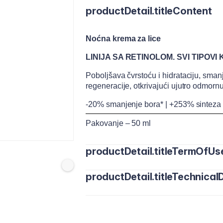
productDetail.titleContent
Noćna krema za lice
LINIJA SA RETINOLOM. SVI TIPOVI
Poboljšava čvrstoću i hidrataciju, sman
regeneracije, otkrivajući ujutro odmorn
-20% smanjenje bora* | +253% sinteza 
Pakovanje – 50 ml
productDetail.titleTermOfUs
productDetail.titleTechnicalD
Nanesite ravnomjerno na lice i vrat pr
gore. Izbjegavajte područje oko očiju. 
povećavajući učestalost upotrebe dok n
toleriše. Tokom dana koristite moistur