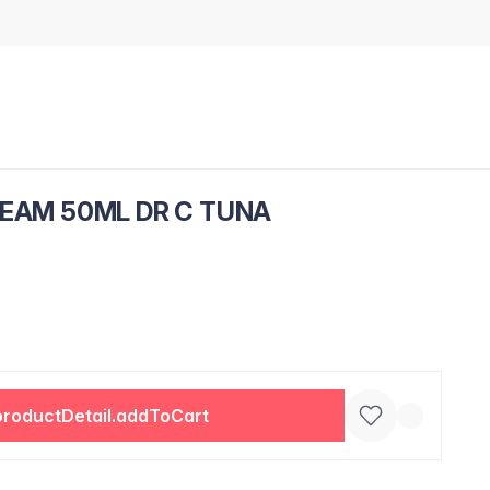
REAM 50ML DR C TUNA
productDetail.addToCart