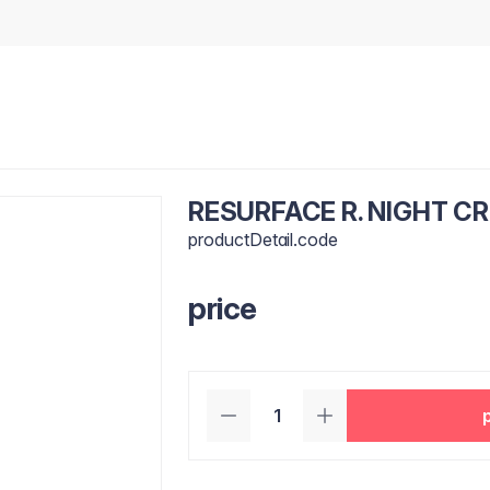
RESURFACE R. NIGHT C
productDetail.code
price