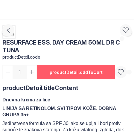
RESURFACE ESS. DAY CREAM 50ML DR C
TUNA
productDetail.code
productDetail.addToCart
productDetail.titleContent
Dnevna krema za lice
LINIJA SA RETINOLOM. SVI TIPOVI KOŽE. DOBNA
GRUPA 35+
Jedinstvena formula sa SPF 30 lako se upija i bori protiv
suhoće te znakova starenja. Za kožu vitalnog izgleda, dok