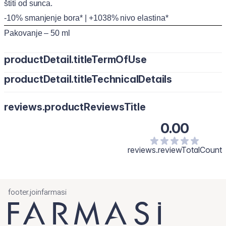
štiti od sunca.
-10% smanjenje bora* | +1038% nivo elastina*
Pakovanje – 50 ml
productDetail.titleTermOfUse
productDetail.titleTechnicalDetails
reviews.productReviewsTitle
0.00
reviews.reviewTotalCount
footer.joinfarmasi