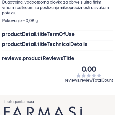
Dugotrajna, vodootporna olovka za obrve s ultra finim
vrhom i četkicom za postizanje mikropreciznosti u svakom
potezu.
Pakovanje – 0,08 g
productDetail.titleTermOfUse
productDetail.titleTechnicalDetails
Pročešljaj spiralnom četkicom. Rijetka područja popuni
kratkim potezima prema gore. Izblendaj za mekan, prirodan
izgled.
reviews.productReviewsTitle
0.00
reviews.reviewTotalCount
footer.joinfarmasi