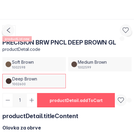
productList.new
PRECISION BRW PNCL DEEP BROWN GL
productDetail.code
Soft Brown
Medium Brown
1002598
1002599
Deep Brown
1002600
productDetail.addToCart
productDetail.titleContent
Olovka za obrve