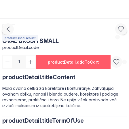
productList.discount
OVAL BRUSH SMALL
productDetail.code
productDetail.addToCart
productDetail.titleContent
Mala ovalna četka za korektore i konturiranje. Zahvaljujući
ovalnom obliku, nanosi i blenda pudere, korektore i podloge
ravnomjerno, praktično i brzo. Ne upija višak proizvoda već
izvlači maksimum iz upotrebljene količine.
productDetail.titleTermOfUse