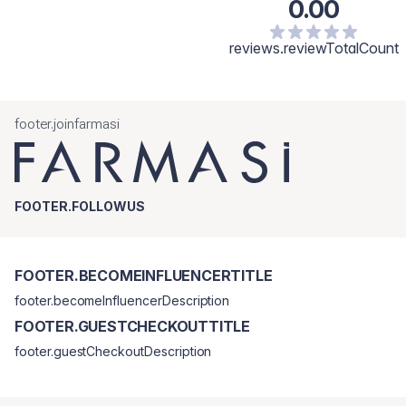
0.00
(Elettaria cardamomum, Fruit), Mallow Extract (Malva sp.,
Flower), Hibiscus Extract (Hibiscus sabdariffa, Flower).
reviews.reviewTotalCount
footer.joinfarmasi
FOOTER.FOLLOWUS
FOOTER.BECOMEINFLUENCERTITLE
footer.becomeInfluencerDescription
FOOTER.GUESTCHECKOUTTITLE
footer.guestCheckoutDescription