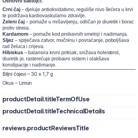
Osnovni sastojci:
Crni čaj
– djeluje antioksidativno, reguliše nivo šećera u krvi
te podržava kardiovaskularno zdravlje.
Zeleni čaj
– pomaže u mršavljenju, odličan je diuretik i borac
protiv stresa.
Kardamom
– pomaže kod probavnih smetnji i nadimanja.
Sljez
– sprječava zatvor, mučninu i povraćanje, poboljšava
rad želuca i crijeva.
Hibiskus
– balansira krvni pritisak, snižava holesterol,
diuretik je, rasterećuje probavni sistem i olakšava
konstipacije i nadimanje.
Biljni čajevi – 30 x 1,7 g
Okus – Limun
productDetail.titleTermOfUse
productDetail.titleTechnicalDetails
Pomiješajte 1 kesicu čaja (1,7 g) sa 350 ml hladne ili vruće
vode.
Maltodextrin, Black Tea Extract (Camellia sinensis, Leaf),
Pogodno za starije od 18 godina.
reviews.productReviewsTitle
Natural Lemon Flavor, Green Tea Extract (Camellia sinensis,
Leaf), Acidity Regulator: Citric Acid, Cardamom Extract