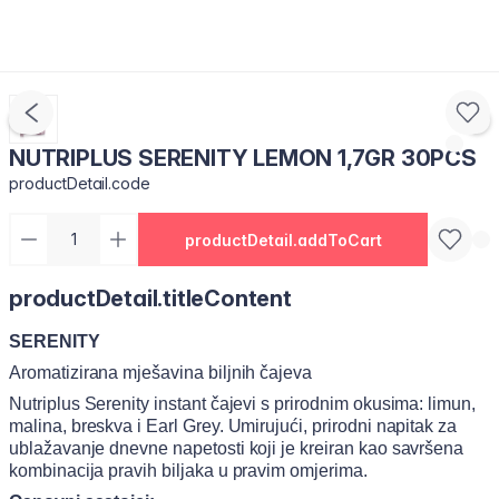
NUTRIPLUS SERENITY LEMON 1,7GR 30PCS
productDetail.code
productDetail.addToCart
productDetail.titleContent
SERENITY
Aromatizirana mješavina biljnih čajeva
Nutriplus Serenity instant čajevi s prirodnim okusima: limun,
malina, breskva i Earl Grey. Umirujući, prirodni napitak za
ublažavanje dnevne napetosti koji je kreiran kao savršena
kombinacija pravih biljaka u pravim omjerima.