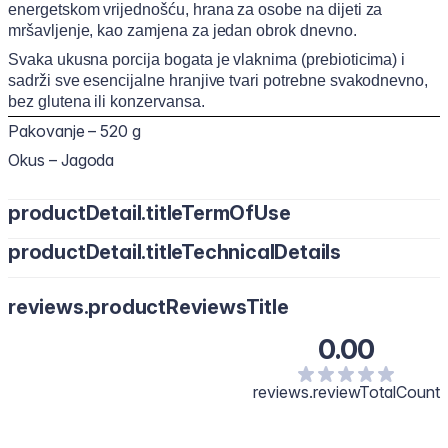
energetskom vrijednošću, hrana za osobe na dijeti za
mršavljenje, kao zamjena za jedan obrok dnevno.
Svaka ukusna porcija bogata je vlaknima (prebioticima) i
sadrži sve esencijalne hranjive tvari potrebne svakodnevno,
bez glutena ili konzervansa.
Pakovanje – 520 g
Okus – Jagoda
productDetail.titleTermOfUse
productDetail.titleTechnicalDetails
Pomiješajte količinu:
• 4 priložene dozer kašike (54 g) šejka + 200 ml vode
Pea protein, dipotassium phosphate, tripotassium citrate,
ili
reviews.productReviewsTitle
fructose, calcium carbonate, safflower oil powder, inulin,
• 2 priložene dozer kašike (27 g) šejka + 250 ml djelimično
sodium chloride, calcium chloride, magnesium oxide, l-
0.00
obranog (1,5%) mlijeka
ascorbic acid, dl-alpha tocoheryl acetate, xanthan gum,
i snažno protresite.
banana flavor, arabic gum, beta carotene, ferrous fumarate,
reviews.reviewTotalCount
zinc sulphate, sunflower lecithin, niacinamide, copper
Za jedan obrok dnevno. Za starije od 18 godina. Dnevne
gluconate, d-pantothenate calcium, retinyl palmitate,
doze se ne smiju prekoračiti.
manganese sulphate, steviol glycosides, pyridoxine