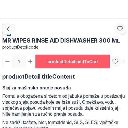
MR WIPES RINSE AID DISHWASHER 300 ML
productDetail.code
productDetail.addToCart
productDetail.titleContent
Sjaj za mašinsko pranje posuđa
Formula obogaćena sirćetom od jabuke pomaže u postizanju
visokog sjaja posuđa koje se brže suši. Omekšava vodu,
sprječava pojavu vodenih mrlja i posuđu daje kristalni sjaj.
Nije namijenjen za ručno pranje posuđa.
Ne sadrži fosfate, hlor, formaldehid, SLS, SLES, vještačke