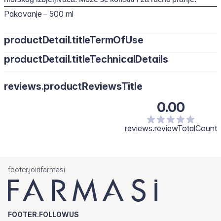
Pakovanje – 500 ml
productDetail.titleTermOfUse
productDetail.titleTechnicalDetails
reviews.productReviewsTitle
0.00
reviews.reviewTotalCount
footer.joinfarmasi
FOOTER.FOLLOWUS