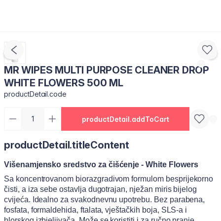
MR WIPES MULTI PURPOSE CLEANER DROP
WHITE FLOWERS 500 ML
productDetail.code
productDetail.addToCart
productDetail.titleContent
Višenamjensko sredstvo za čišćenje - White Flowers
Sa koncentrovanom biorazgradivom formulom besprijekorno
čisti, a iza sebe ostavlja dugotrajan, nježan miris bijelog
cvijeća. Idealno za svakodnevnu upotrebu. Bez parabena,
fosfata, formaldehida, ftalata, vještačkih boja, SLS-a i
hlorskog izbjeljivača. Može se koristiti i za ručno pranje.