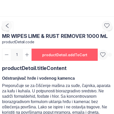
MR WIPES LIME & RUST REMOVER 1000 ML
productDetail.code
productDetail.addToCart
productDetail.titleContent
Odstranjivač hrđe i vodenog kamenca
Preporučuje se za čišćenje mašina za suđe, čajnika, aparata
za kafu i kuhala. U potpunosti biorazgradivo sredstvo. Ne
sadrži formaldehid, fosfate i hlor. Sa koncentrovanom
biorazgradivom formulom uklanja hrđu i kamenac bez
oštećenja površina. Lako se ispire i ne ostavlja tragove. Ne
koristiti na površinama poput mramora, emajla i drveta.