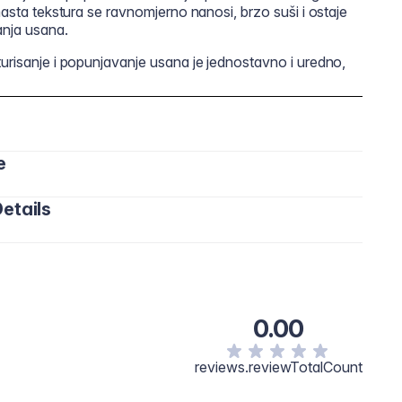
emasta tekstura se ravnomjerno nanosi, brzo suši i ostaje
anja usana.
turisanje i popunjavanje usana je jednostavno i uredno,
e
etails
0.00
reviews.reviewTotalCount