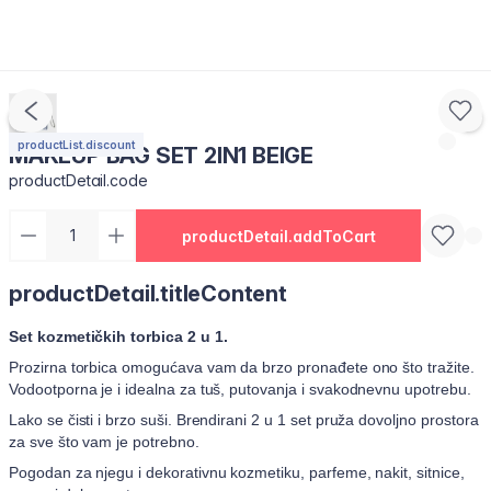
productList.discount
MAKEUP BAG SET 2IN1 BEIGE
productDetail.code
productDetail.addToCart
productDetail.titleContent
Set kozmetičkih torbica 2 u 1.
Prozirna torbica omogućava vam da brzo pronađete ono što tražite.
Vodootporna je i idealna za tuš, putovanja i svakodnevnu upotrebu.
Lako se čisti i brzo suši. Brendirani 2 u 1 set pruža dovoljno prostora
za sve što vam je potrebno.
Pogodan za njegu i dekorativnu kozmetiku, parfeme, nakit, sitnice,