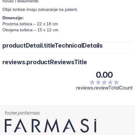
novac i dokumente.
Obje torbice imaju zatvaranje na patent.
Dimenzije:
Prozirna torbica – 22 x 18 cm
Obojena torbica – 15 x 12 cm
productDetail.titleTechnicalDetails
Materijal:
poliester, poliuretan i umjetna koža.
reviews.productReviewsTitle
0.00
reviews.reviewTotalCount
footer.joinfarmasi