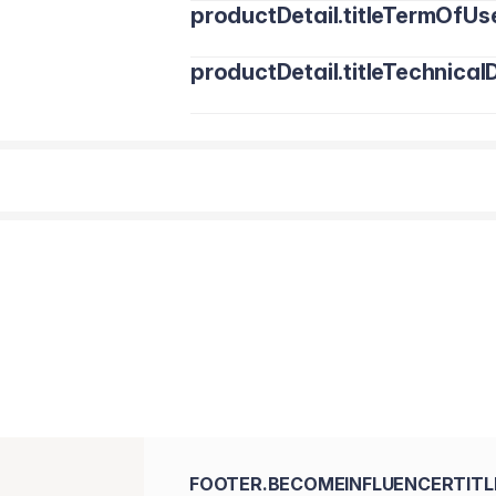
productDetail.titleTermOfUs
productDetail.titleTechnicalD
•
Pentavitin®:
Pruža dugotrajnu hidra
•
Glicerin:
Privlači i zadržava vlagu u 
•
Shea puter:
Dubinski hidratizira i p
•
Ulje slatkog badema:
Hrani i omek
•
Vitamin F Forte:
Jača kožnu barijeru 
Aqua (Water), Glycerin, Caprylic/Capri
Cetearyl Alcohol, Glyceryl Stearate, 
Sodium Polyacrylate, Parfum (Fragran
Synthetic Beeswax, Ceteareth-12, Cety
Ethylhexylglycerin, Linoleic Acid, Sodiu
Acid, Linolenic Acid, Fatty Acids, Toco
Globulus Leaf Oil, Geraniol, Geranyl Ac
Pogostemon Cablin (Patchouli) Oil, Te
FOOTER.BECOMEINFLUENCERTITL