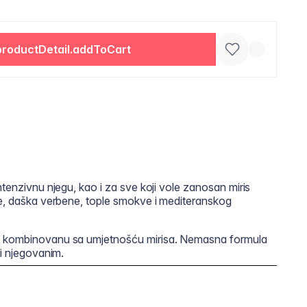
productDetail.addToCart
ntenzivnu njegu, kao i za sve koji vole zanosan miris
le, daška verbene, tople smokve i mediteranskog
u kombinovanu sa umjetnošću mirisa. Nemasna formula
 i njegovanim.