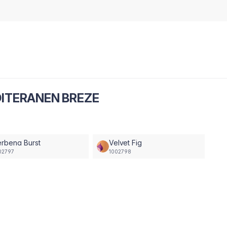
ITERANEN BREZE
rbena Burst
Velvet Fig
02797
1002798