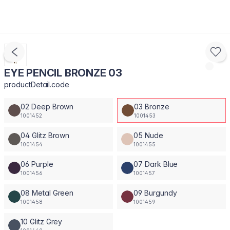
EYE PENCIL BRONZE 03
productDetail.code
02 Deep Brown
03 Bronze
1001452
1001453
04 Glitz Brown
05 Nude
1001454
1001455
06 Purple
07 Dark Blue
1001456
1001457
08 Metal Green
09 Burgundy
1001458
1001459
10 Glitz Grey