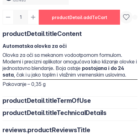
1001460
productDetail.addToCart
productDetail.titleContent
Automatska olovka za oči
Olovka za oči sa mekanom vodootpornom formulom.
Moderni i precizni aplikator omogućava lako klizanje olovke i
jednostavno blendanje. Boja ostaje
postojana i do 24
sata
, čak i u jako toplim i vlažnim vremenskim uslovima.
Pakovanje – 0,35 g
productDetail.titleTermOfUse
productDetail.titleTechnicalDetails
reviews.productReviewsTitle