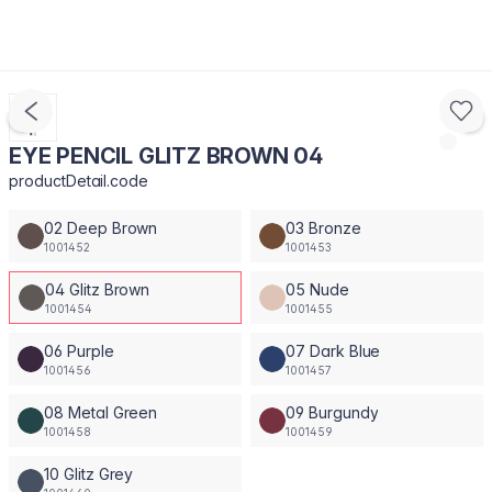
EYE PENCIL GLITZ BROWN 04
productDetail.code
02 Deep Brown
03 Bronze
1001452
1001453
04 Glitz Brown
05 Nude
1001454
1001455
06 Purple
07 Dark Blue
1001456
1001457
08 Metal Green
09 Burgundy
1001458
1001459
10 Glitz Grey