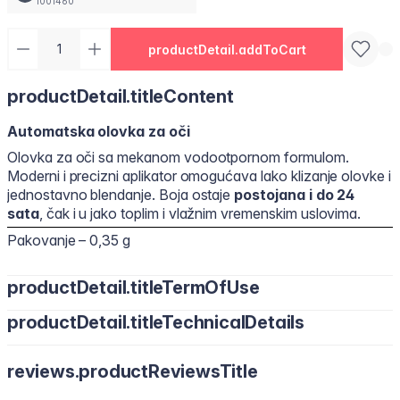
1001460
productDetail.addToCart
productDetail.titleContent
Automatska olovka za oči
Olovka za oči sa mekanom vodootpornom formulom.
Moderni i precizni aplikator omogućava lako klizanje olovke i
jednostavno blendanje. Boja ostaje
postojana i do 24
sata
, čak i u jako toplim i vlažnim vremenskim uslovima.
Pakovanje – 0,35 g
productDetail.titleTermOfUse
productDetail.titleTechnicalDetails
reviews.productReviewsTitle