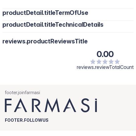
productDetail.titleTermOfUse
productDetail.titleTechnicalDetails
Nanesi na pulsne tačke (vrat, ručne zglobove i iza ušiju)
kako bi produžio/la trajanje i intenzitet parfema.
reviews.productReviewsTitle
0.00
reviews.reviewTotalCount
footer.joinfarmasi
FOOTER.FOLLOWUS