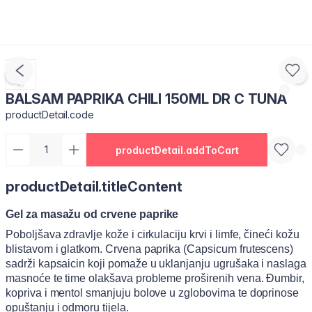
BALSAM PAPRIKA CHILI 150ML DR C TUNA
productDetail.code
productDetail.addToCart
productDetail.titleContent
Gel za masažu od crvene paprike
Poboljšava zdravlje kože i cirkulaciju krvi i limfe, čineći kožu
blistavom i glatkom. Crvena paprika (Capsicum frutescens)
sadrži kapsaicin koji pomaže u uklanjanju ugrušaka i naslaga
masnoće te time olakšava probleme proširenih vena. Đumbir,
kopriva i mentol smanjuju bolove u zglobovima te doprinose
opuštanju i odmoru tijela.