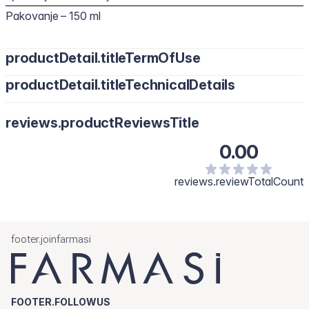
Pakovanje – 150 ml
productDetail.titleTermOfUse
productDetail.titleTechnicalDetails
reviews.productReviewsTitle
0.00
reviews.reviewTotalCount
footer.joinfarmasi
FOOTER.FOLLOWUS