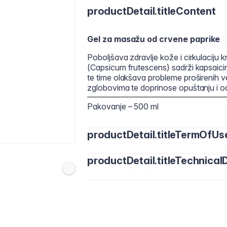
productDetail.titleContent
Gel za masažu od crvene paprike
Poboljšava zdravlje kože i cirkulaciju k
(Capsicum frutescens) sadrži kapsaici
te time olakšava probleme proširenih v
zglobovima te doprinose opuštanju i od
Pakovanje – 500 ml
productDetail.titleTermOfUs
productDetail.titleTechnicalD