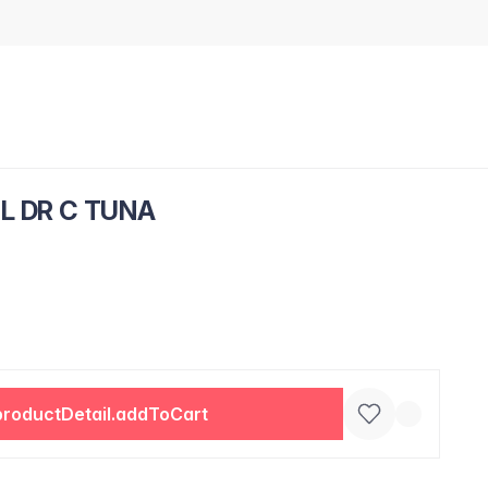
L DR C TUNA
productDetail.addToCart