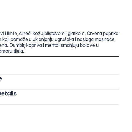
rvi i limfe, čineći kožu blistavom i glatkom. Crvena paprika
n koji pomaže u uklanjanju ugrušaka i naslaga masnoće
ena. Đumbir, kopriva i mentol smanjuju bolove u
moru tijela.
e
etails