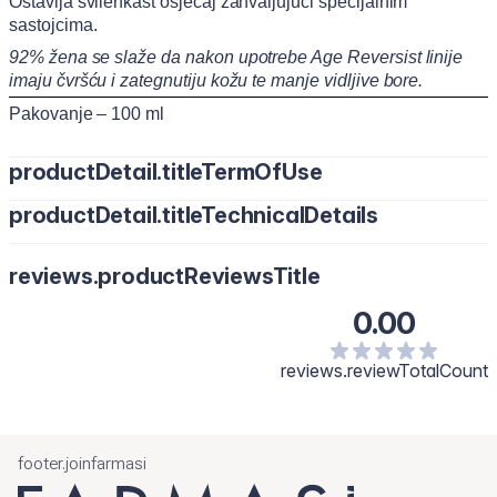
Ostavlja svilenkast osjećaj zahvaljujući specijalnim
sastojcima.
92% žena se slaže da nakon upotrebe Age Reversist linije
imaju čvršću i zategnutiju kožu te manje vidljive bore.
Pakovanje – 100 ml
productDetail.titleTermOfUse
productDetail.titleTechnicalDetails
Nanesite pomoću vate i nježno prebrišite lice, vrat i dekolte.
Koristite svakodnevno, ujutro i naveče, nakon čišćenja kože.
Water/Aqua, Butylene Glycol, Glycerin, Anthemis Nobilis
reviews.productReviewsTitle
Flower Water, Hamamelis Virginiana Water, Phenethyl
Alcohol, Sodium Carrageenan, Sea Salt, Sea Water,
0.00
Phenoxyethanol, PEG-40 Hydrogenated Castor Oil,
Fragrance/Parfum, Xanthan Gum, Ethylhexylglycerin, Citric
reviews.reviewTotalCount
Acid, Hexyl Cinnamal, Limonene.
footer.joinfarmasi