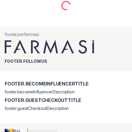
footer.joinfarmasi
FOOTER.FOLLOWUS
FOOTER.BECOMEINFLUENCERTITLE
footer.becomeInfluencerDescription
FOOTER.GUESTCHECKOUTTITLE
footer.guestCheckoutDescription
BH